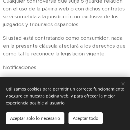
Cualquier controversia que surja o guarde relación
con el uso de la página web o con dichos contratos
será sometida a la jurisdicción no exclusiva de los
juzgados y tribunales españoles.
Si usted está contratando como consumidor, nada
en la presente cláusula afectará a los derechos que
como tal le reconoce la legislación vigente.
Notificaciones
Salvo indicación en contrario, todas las
Utilizamos cookies para permitir un correcto funcionamiento
notificaciones, requerimientos, acuerdos,
y seguro en nuestra página web, y para ofrecer la mejor
consentimientos, aceptaciones, aprobaciones o
experiencia posible al usuario.
comunicaciones que fueren precisas de
conformidad con lo dispuesto en las presentes
Aceptar solo lo necesario
Aceptar todo
Condiciones Generales o que, de una u otra forma,